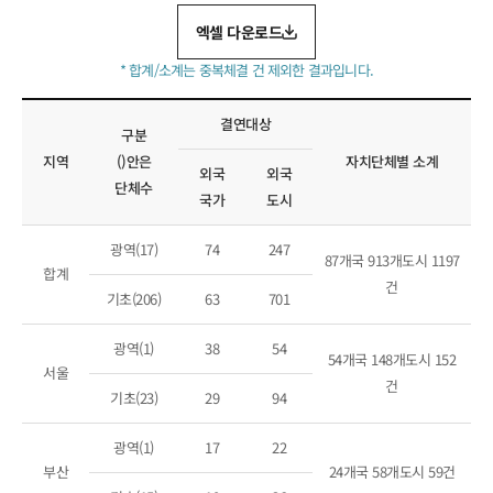
국제교류현황
엑셀 다운로드
* 합계/소계는 중복체결 건 제외한 결과입니다.
결연대상
구분
지역
()안은
자치단체별 소계
외국
외국
단체수
국가
도시
광역(17)
74
247
87개국 913개도시 1197
합계
건
기초(206)
63
701
광역(1)
38
54
54개국 148개도시 152
서울
건
기초(23)
29
94
광역(1)
17
22
부산
24개국 58개도시 59건