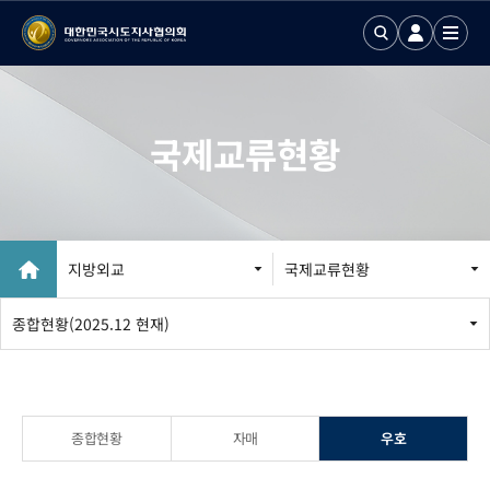
국제교류현황
지방외교
국제교류현황
지방외교 추진
종합현황(2025.12 현재)
국제업무24
국제화정보 DB
종합현황
자매
우호
국제기구회의