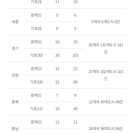
기초(3)
11
19
광역(1)
5
6
세종
5개국 6개도시 6건
기초(0)
0
0
광역(1)
20
29
33개국 131개도시 141
경기
건
기초(30)
26
103
광역(1)
12
22
27개국 102개도시 102
강원
건
기초(18)
22
80
광역(1)
7
9
충북
12개국 49개도시 49건
기초(11)
10
40
광역(1)
12
21
충남
24개국 98개도시 98건