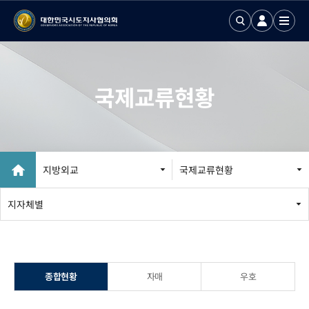
국제교류현황
지방외교
국제교류현황
지방외교 추진
지자체별
국제업무24
국제화정보 DB
종합현황
자매
우호
국제기구회의