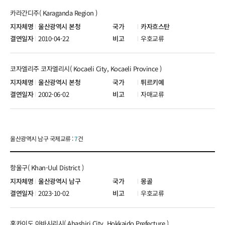
카라간디주( Karaganda Region )
울산광역시 본청
카자흐스탄
2010-04-22
우호교류
코자엘리주 코자엘리시( Kocaeli City, Kocaeli Province )
울산광역시 본청
튀르키예
2002-06-02
자매교류
울산광역시 남구 국제교류 :
7
건
항울구( Khan-Uul District )
울산광역시 남구
몽골
2023-10-02
우호교류
홋카이도 아바시리시( Abashiri City, Hokkaido Prefecture )