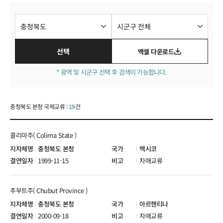
국제교류현황
선택
엑셀 다운로드
* 광역 및 시군구 선택 후 검색이 가능합니다.
충청북도 본청 국제교류 :
19
건
콜리마주( Colima State )
충청북도 본청
멕시코
1999-11-15
자매교류
추부트주( Chubut Province )
충청북도 본청
아르헨티나
2000-09-18
자매교류