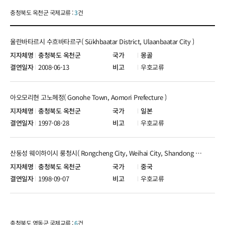
충청북도 옥천군 국제교류 :
3
건
울란바타르시 수흐바타르구( Sükhbaatar District, Ulaanbaatar City )
충청북도 옥천군
몽골
2008-06-13
우호교류
아오모리현 고노헤정( Gonohe Town, Aomori Prefecture )
충청북도 옥천군
일본
1997-08-28
우호교류
산둥성 웨이하이시 룽청시( Rongcheng City, Weihai City, Shandong Province )
충청북도 옥천군
중국
1998-09-07
우호교류
충청북도 영동군 국제교류 :
6
건