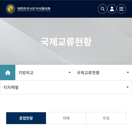
국제교류현황
지방외교
국제교류현황
지방외교 추진
지자체별
국제업무24
국제화정보 DB
종합현황
자매
우호
국제기구회의