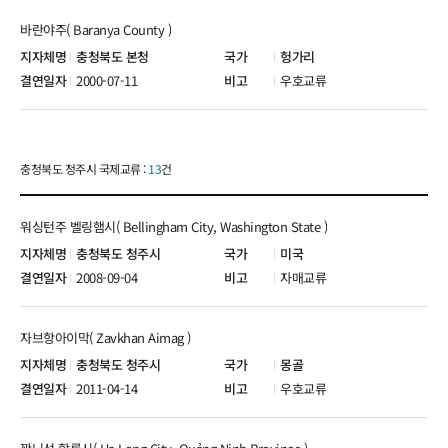
바란야주( Baranya County )
충청북도 본청
헝가리
2000-07-11
우호교류
충청북도 청주시 국제교류 :
13
건
워싱턴주 벨링햄시( Bellingham City, Washington State )
충청북도 청주시
미국
2008-09-04
자매교류
자브항아이막( Zavkhan Aimag )
충청북도 청주시
몽골
2011-04-14
우호교류