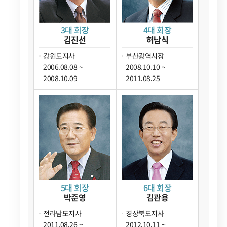
3대 회장
4대 회장
김진선
허남식
강원도지사
부산광역시장
2006.08.08 ~
2008.10.10 ~
2008.10.09
2011.08.25
5대 회장
6대 회장
박준영
김관용
전라남도지사
경상북도지사
2011.08.26 ~
2012.10.11 ~