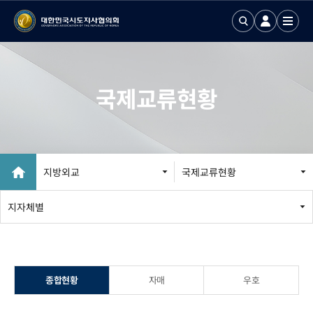
국제교류현황
지방외교
국제교류현황
지방외교 추진
지자체별
국제업무24
국제화정보 DB
종합현황
자매
우호
국제기구회의