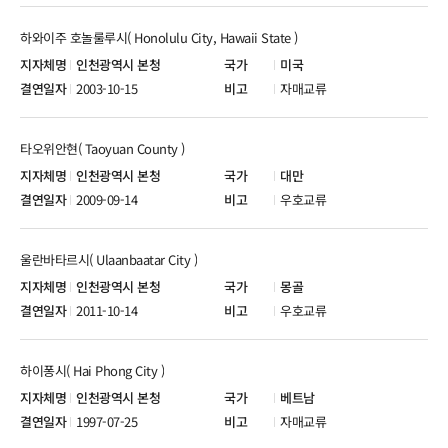
하와이주 호놀룰루시( Honolulu City, Hawaii State )
인천광역시 본청
미국
2003-10-15
자매교류
타오위안현( Taoyuan County )
인천광역시 본청
대만
2009-09-14
우호교류
울란바타르시( Ulaanbaatar City )
인천광역시 본청
몽골
2011-10-14
우호교류
하이퐁시( Hai Phong City )
인천광역시 본청
베트남
1997-07-25
자매교류