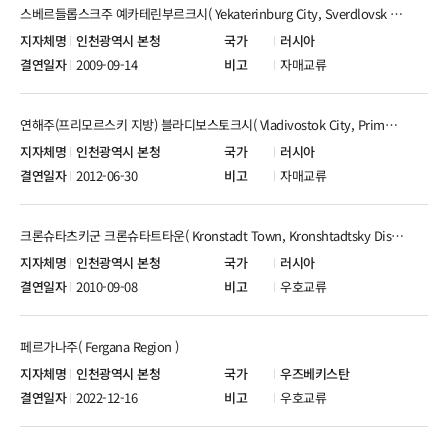
스베르들롭스크주 예카테린부르크시( Yekaterinburg City, Sverdlovsk Oblast )
인천광역시 본청
러시아
2009-09-14
자매교류
연해주(프리모르스키 지방) 블라디보스토크시( Vladivostok City, Primorsky Krai )
인천광역시 본청
러시아
2012-06-30
자매교류
크론슈타츠키군 크론슈타트타운( Kronstadt Town, Kronshtadtsky District )
인천광역시 본청
러시아
2010-09-08
우호교류
페르가나주( Fergana Region )
인천광역시 본청
우즈베키스탄
2022-12-16
우호교류