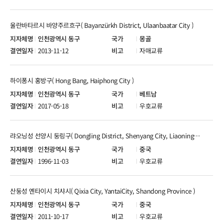
울란바타르시 바양주르흐구( Bayanzürkh District, Ulaanbaatar City )
인천광역시 동구
몽골
2013-11-12
자매교류
하이퐁시 홍방구( Hong Bang, Haiphong City )
인천광역시 동구
베트남
2017-05-18
우호교류
랴오닝성 선양시 둥링구( Dongling District, Shenyang City, Liaoning Province )
인천광역시 동구
중국
1996-11-03
우호교류
산둥성 옌타이시 치샤시( Qixia City, YantaiCity, Shandong Province )
인천광역시 동구
중국
2011-10-17
우호교류