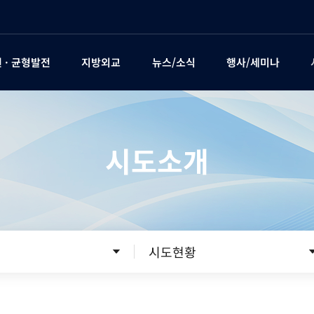
 · 균형발전
지방외교
뉴스/소식
행사/세미나
시도소개
시도현황