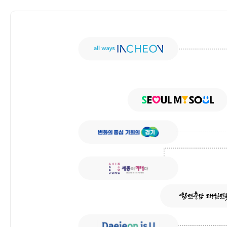
인사말
지방발전 추진
설립목적/연혁
중앙지방협력회의 ·
미션
총회현황