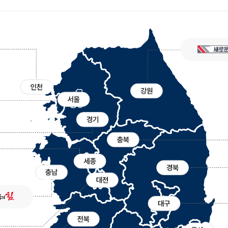
지방외교 추진
공지사항
국제업무24
입찰공고
국제화정보 DB
협의회 브리프