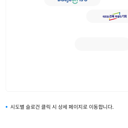
조직구성
대정부정책건의
오시는길
연구보고서
홍보동영상
입법동향
협의회 발간집
시도별 슬로건 클릭 시 상세 페이지로 이동합니다.