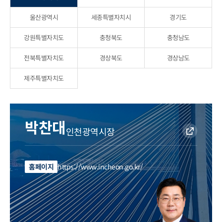
시도소개
울산광역시
세종특별자치시
경기도
시도 보도자료
강원특별자치도
충청북도
충청남도
전북특별자치도
경상북도
경상남도
제주특별자치도
박찬대
인천광역시장
홈페이지
https://www.incheon.go.kr/