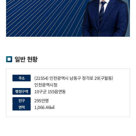
일반 현황
(21554) 인천광역시 남동구 정각로 29(구월동)
주소
인천광역시청
10구군 155읍면동
행정구역
295만명
인구
1,066.46㎢
면적