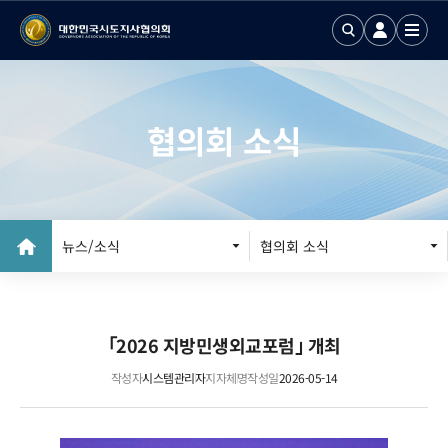
협의회 소식
뉴스/소식
협의회 소식
공지사항
｢2026 지방민생외교포럼｣ 개최
작성자
시스템관리자
지자체명
작성일
2026-05-14
입찰공고
협의회 브리프