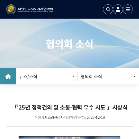
협의회 소식
뉴스/소식
협의회 소식
공지사항
「’25년 정책건의 및 소통·협력 우수 시도 」시상식
작성자
시스템관리자
지자체명
작성일
2025-12-19
입찰공고
협의회 브리프