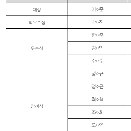
인사말
지방발전 추진
이
○
준
대상
설립목적/연혁
중앙지방협력회의 ·
박
○
진
최우수상
미션
총회현황
조직구성
함
○
춘
대정부정책건의
오시는길
연구보고서
김
○
민
우수상
홍보동영상
입법동향
주
○
수
협의회 발간집
정
○
규
정
○
윤
최
○
혁
장려상
조
○
희
오
○
연