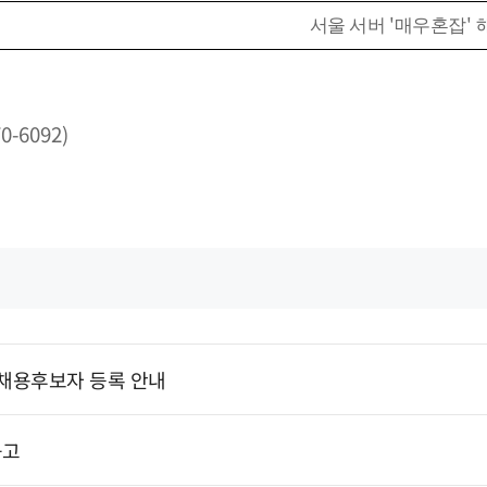
'
'
서울 서버
매우혼잡
70-6092)
 채용후보자 등록 안내
공고