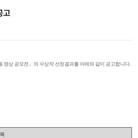
공고
폼 영상 공모전
」
의
수상작
선정
결과를 아래와
같이
공고합니다
.
목