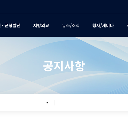
 · 균형발전
지방외교
뉴스/소식
행사/세미나
공지사항