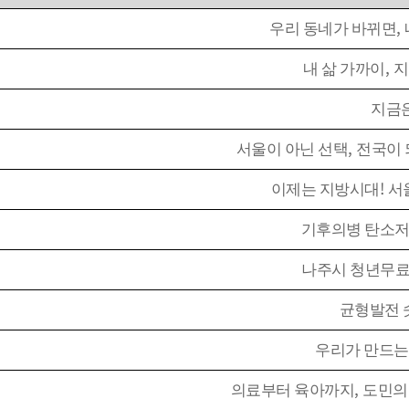
지방외교 추진
공지사항
,
우리 동네가 바뀌면
국제업무24
입찰공고
,
내 삶 가까이
지
국제화정보 DB
협의회 브리프
국제기구회의
해외동향
지금
국제교류현황
보도자료
,
서울이 아닌 선택
전국이 
월간 지방시대
!
이제는 지방시대
서
지방정부 정책 & 이슈
기후의병 탄소
협의회 소식
나주시 청년무
균형발전 
우리가 만드는
,
의료부터 육아까지
도민의