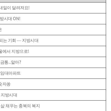
정책 자료실
시도소개
!
내일이 달려져요
협의회 캘린더
시도 보도자료
ON!
방시대
시도지사정책콘퍼런스
은
되는 기회
—
지방시대
!
울에서 지방으로
..
?
저금통
알아
료임대아파트
숫자쏭
 지방시대
 삶 채우는 충북의 복지