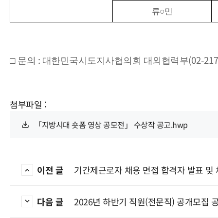
류
○
민
:
(02-21
□
문의
대한민국시도지사협의회 대외협력부
첨부파일 :
「지방시대 숏폼 영상 공모전」 수상작 공고.hwp
이전 글
기간제근로자 채용 면접 합격자 발표 및
다음 글
2026년 하반기 직원(전문직) 공개모집 