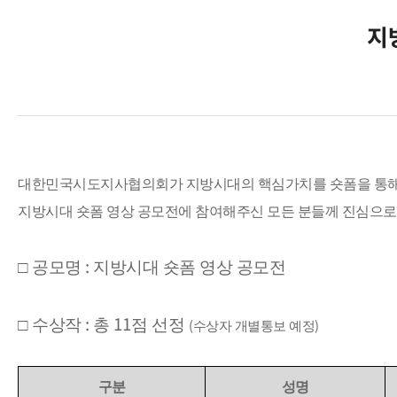
지
대한민국시도지사협의회가 지방시대의 핵심가치를 숏폼을 통
지방시대 숏폼 영상 공모전에 참여해주신 모든 분들께 진심으
:
□
공모명
지방시대 숏폼 영상 공모전
:
11
□
수상작
총
점 선정
(
)
수상자 개별통보 예정
구분
성명