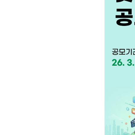
인사말
지방발전 추진
설립목적/연혁
중앙지방협력회의 ·
미션
총회현황
조직구성
대정부정책건의
오시는길
연구보고서
홍보동영상
입법동향
협의회 발간집