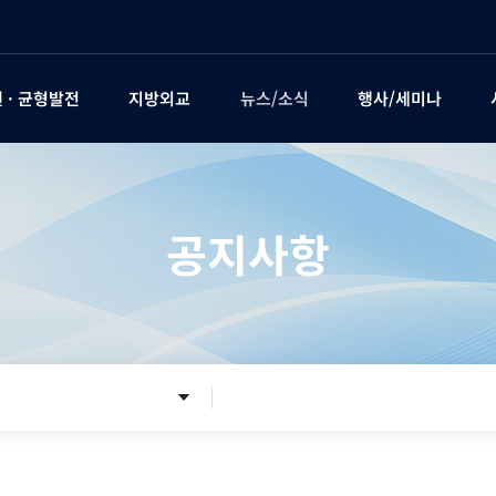
 · 균형발전
지방외교
뉴스/소식
행사/세미나
공지사항