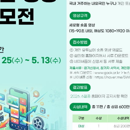
지방외교 추진
공지사항
국제업무24
입찰공고
국제화정보 DB
협의회 브리프
국제기구회의
해외동향
국제교류현황
보도자료
월간 지방시대
지방정부 정책 & 이슈
협의회 소식