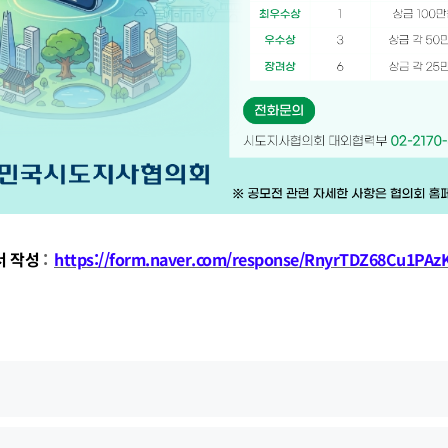
 작성
:
https://form.naver.com/response/RnyrTDZ68Cu1PA