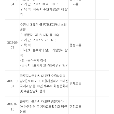
04
？ 기 간 : 2012. 10. 4 ~ 10. 7
교류
？ 목 적 : 제49회 수원화성문화제 참
가
수원시 대표단 클루지나포카시 초청
방문
？ 방문자 : 제1부시장 등 10명
？ 기 간 : 2012. 5. 27 ~ 6. 3
2012-05-
？ 목 적
행정교류
27
-『제2회 클루지의 날』 기념행사 참
석
- 한국음식축제 참석
- 클루지나포카시 교류협력 방안 협의
클루지나포카시 대표단 수출상담회
2009-10-
참가(09.10.7~10.10)(에밀리아 보테잔
경제교류
07
국제과장 등 10인)제46회 화성문화제
및 수출상담회 참가
클루지나포카시 대표단 방문(루마니
2009-07-
아 하원의원 등 2명)교류활성화 방안
행정교류
15
논의