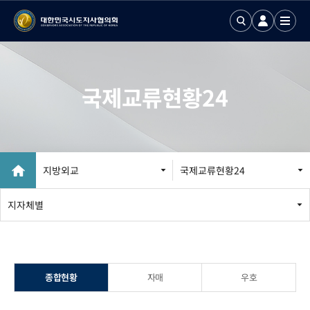
국제교류현황24
지방외교
국제교류현황24
지방외교 추진
지자체별
국제업무24
국제화정보 DB
종합현황
자매
우호
국제기구회의