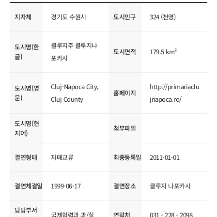
국제교류현황
지자체
경기도 수원시
도시인구
324 (천명)
클루지주 클루지나
도시명(한
도시면적
179.5 km²
글)
포카시
Cluj-Napoca City,
http://primariaclu
도시명(영
홈페이지
문)
Cluj County
jnapoca.ro/
도시명(현
첨부파일
지어)
결연형태
자매교류
최종등록일
2011-01-01
결연체결일
1999-06-17
결연장소
클루지 나포카시
담당부서
국제협력과 과/실
연락처
031 - 228 - 2098