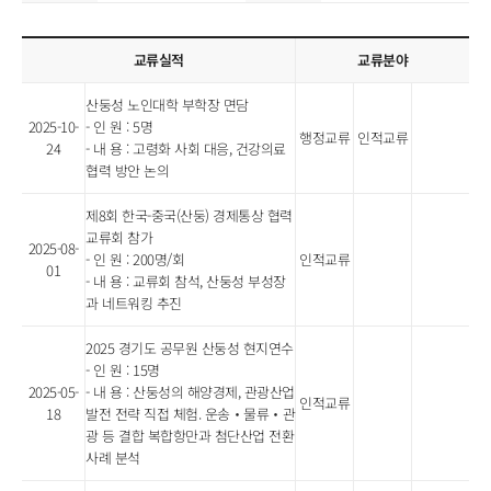
교류실적
교류분야
산둥성 노인대학 부학장 면담
2025-10-
- 인 원 : 5명
행정교류
인적교류
24
- 내 용 : 고령화 사회 대응, 건강의료
협력 방안 논의
제8회 한국-중국(산둥) 경제통상 협력
교류회 참가
2025-08-
- 인 원 : 200명/회
인적교류
01
- 내 용 : 교류회 참석, 산둥성 부성장
과 네트워킹 추진
2025 경기도 공무원 산둥성 현지연수
- 인 원 : 15명
2025-05-
- 내 용 : 산둥성의 해양경제, 관광산업
인적교류
18
발전 전략 직접 체험. 운송‧물류‧관
광 등 결합 복합항만과 첨단산업 전환
사례 분석