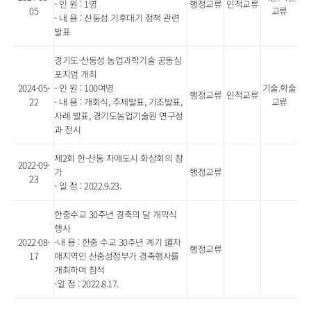
- 인 원 : 1명
행정교류
인적교류
05
교류
- 내 용 : 산둥성 기후대기 정책 관련
발표
경기도-산둥성 농업과학기술 공동심
포지엄 개최
2024-05-
- 인 원 : 100여명
기술.학술
행정교류
인적교류
22
- 내 용 : 개회식, 주제발표, 기조발표,
교류
사례 발표, 경기도농업기술원 연구성
과 전시
제2회 한-산둥 자매도시 화상회의 참
2022-09-
가
행정교류
23
- 일 정 : 2022.9.23.
한중수교 30주년 경축의 달 개막식
행사
2022-08-
-내 용 : 한중 수교 30주년 계기 道자
행정교류
17
매지역인 산중성정부가 경축행사를
개최하여 참석
-일 정 : 2022.8.17.