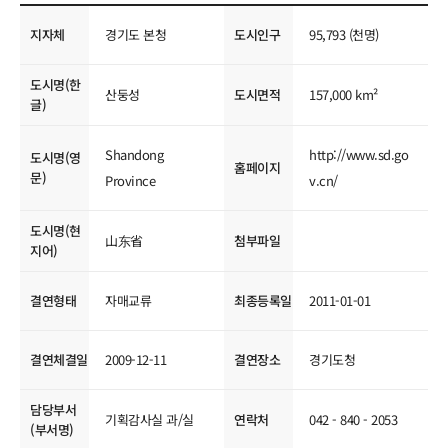
국제교류현황
지자체
경기도 본청
도시인구
95,793 (천명)
도시명(한
산둥성
도시면적
157,000 km²
글)
Shandong
http://www.sd.go
도시명(영
홈페이지
문)
Province
v.cn/
도시명(현
山东省
첨부파일
지어)
결연형태
자매교류
최종등록일
2011-01-01
결연체결일
2009-12-11
결연장소
경기도청
담당부서
기획감사실 과/실
연락처
042 - 840 - 2053
(부서명)