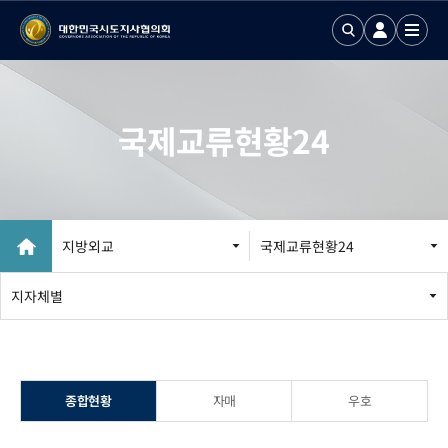
국제교류현황24
지방외교
국제교류현황24
지방외교 추진
지자체별
국제업무24
국제화정보 DB
종합현황
자매
우호
국제기구회의