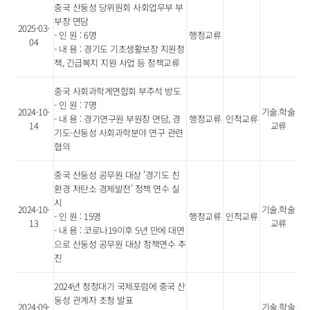
중국 산둥성 당위원회 사회업무부 부
부장 면담
2025-03-
- 인 원 : 6명
행정교류
04
- 내 용 : 경기도 기초생활보장 지원정
책, 긴급복지 지원 사업 등 정책교류
중국 사회과학계연합회 부주석 방도
- 인 원 : 7명
2024-10-
기술.학술
- 내 용 : 경기연구원 부원장 면담, 경
행정교류
인적교류
14
교류
기도-산둥성 사회과학분야 연구 관련
협의
중국 산둥성 공무원 대상 '경기도 친
환경 저탄소 경제발전' 정책 연수 실
시
2024-10-
기술.학술
- 인 원 : 15명
행정교류
인적교류
13
교류
- 내 용 : 코로나19이후 5년 만에 대면
으로 산둥성 공무원 대상 정책연수 추
진
2024년 청정대기 국제포럼에 중국 산
둥성 관계자 초청 발표
2024-09-
기술.학술