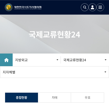
국제교류현황24
지방외교
국제교류현황24
지방외교 추진
지자체별
국제업무24
국제화정보 DB
종합현황
자매
우호
국제기구회의