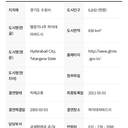
국제교류현황
지자체
경기도 수원시
도시인구
6,810 (천명)
텔랑가나주 하이데
도시명(한
도시면적
650 km²
글)
라바드시
Hyderabad City,
http://www.ghmc
도시명(영
홈페이지
문)
Telangana State
.gov.in/
도시명(현
첨부파일
지어)
결연형태
자매교류
최종등록일
2011-01-01
결연체결일
2005-03-03
결연장소
하이데라바드시
담당부서
국제협력과 과/실
연락처
031 - 228 - 2098