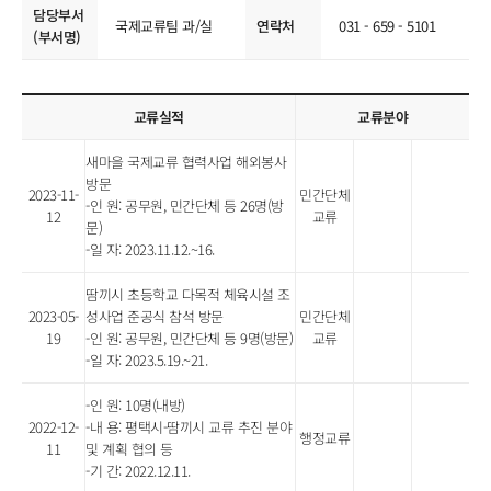
담당부서
국제교류팀 과/실
연락처
031 - 659 - 5101
(부서명)
교류실적
교류분야
새마을 국제교류 협력사업 해외봉사
방문
2023-11-
민간단체
-인 원: 공무원, 민간단체 등 26명(방
12
교류
문)
-일 자: 2023.11.12.~16.
땀끼시 초등학교 다목적 체육시설 조
2023-05-
성사업 준공식 참석 방문
민간단체
19
-인 원: 공무원, 민간단체 등 9명(방문)
교류
-일 자: 2023.5.19.~21.
-인 원: 10명(내방)
2022-12-
-내 용: 평택시-땀끼시 교류 추진 분야
행정교류
11
및 계획 협의 등
-기 간: 2022.12.11.