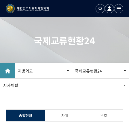
국제교류현황24
지방외교
국제교류현황24
지방외교 추진
지자체별
국제업무24
국제화정보 DB
종합현황
자매
우호
국제기구회의