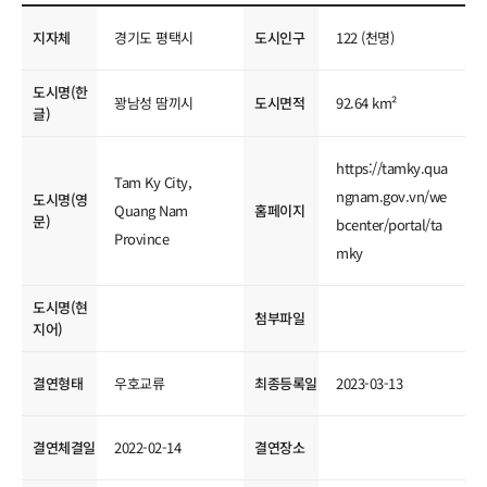
국제교류현황
지자체
경기도 평택시
도시인구
122 (천명)
도시명(한
꽝남성 땀끼시
도시면적
92.64 km²
글)
https://tamky.qua
Tam Ky City,
ngnam.gov.vn/we
도시명(영
Quang Nam
홈페이지
문)
bcenter/portal/ta
Province
mky
도시명(현
첨부파일
지어)
결연형태
우호교류
최종등록일
2023-03-13
결연체결일
2022-02-14
결연장소