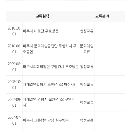
교류실적
교류분야
2010-10-
파주시 대표단 우호방문
행정교류
01
2010-08-
파주시 문화예술공연단 쿠엥카시 우
문화예술
01
호공연
교류
2009-08-
파주시의회의장단 쿠엥카시 우호방문
행정교류
01
2008-10-
자매결연합의서 조인(장소: 파주시)
행정교류
01
2007-09-
자매결연 의향서 교환(장소: 쿠엥카
행정교류
01
시)
2007-07-
파주시 교류협력담당 실무방문
행정교류
01