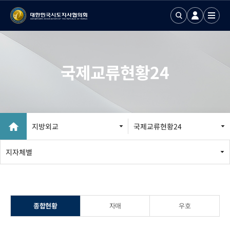
국제교류현황24
지방외교
국제교류현황24
지방외교 추진
지자체별
국제업무24
국제화정보 DB
종합현황
자매
우호
국제기구회의