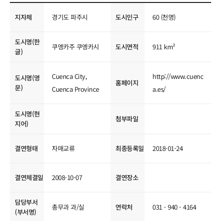
국제교류현황
지자체
경기도 파주시
도시인구
60 (천명)
도시명(한
쿠엥카주 쿠엥카시
도시면적
911 km²
글)
Cuenca City,
http://www.cuenc
도시명(영
홈페이지
문)
Cuenca Province
a.es/
도시명(현
첨부파일
지어)
결연형태
자매교류
최종등록일
2018-01-24
결연체결일
2008-10-07
결연장소
담당부서
총무과 과/실
연락처
031 - 940 - 4164
(부서명)