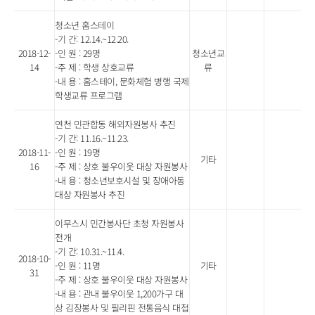
청소년 홈스테이
-기 간: 12.14.~12.20.
2018-12-
-인 원 : 29명
청소년교
14
-주 제 : 학생 상호교류
류
-내 용 : 홈스테이, 문화체험 병행 국제
학생교류 프로그램
연천 민관합동 해외자원봉사 추진
-기 간: 11.16.~11.23.
2018-11-
-인 원 : 19명
기타
16
-주 제 : 상호 불우이웃 대상 자원봉사
-내 용 : 청소년보호시설 및 장애아동
대상 자원봉사 추진
이무스시 민간봉사단 초청 자원봉사
전개
-기 간: 10.31.~11.4.
2018-10-
-인 원 : 11명
기타
31
-주 제 : 상호 불우이웃 대상 자원봉사
-내 용 : 관내 불우이웃 1,200가구 대
상 김장봉사 및 필리핀 전통음식 대접