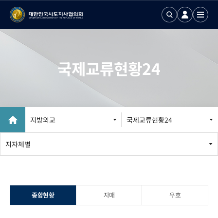
국제교류현황24
지방외교
국제교류현황24
지방외교 추진
지자체별
국제업무24
국제화정보 DB
종합현황
자매
우호
국제기구회의