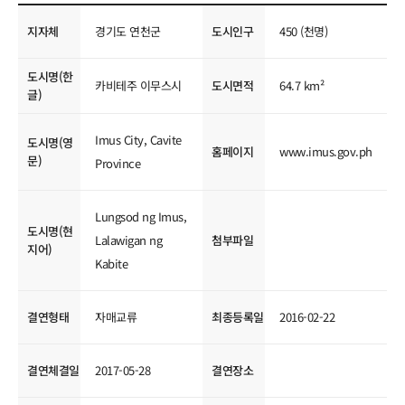
국제교류현황
지자체
경기도 연천군
도시인구
450 (천명)
도시명(한
카비테주 이무스시
도시면적
64.7 km²
글)
Imus City, Cavite
도시명(영
홈페이지
www.imus.gov.ph
문)
Province
Lungsod ng Imus,
도시명(현
Lalawigan ng
첨부파일
지어)
Kabite
결연형태
자매교류
최종등록일
2016-02-22
결연체결일
2017-05-28
결연장소