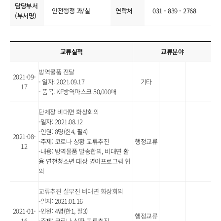
담당부서
안전행정 과/실
연락처
031 - 839 - 2768
(부서명)
교류실적
교류분야
방역물품 전달
2021-09-
- 일자: 2021.09.17
기타
17
- 품목: KF방역마스크 50,000매
단체장 비대면 화상회의
-일자: 2021.08.12
-인원: 8명(한4, 필4)
2021-08-
-주제: 코로나 상황 교류추진
행정교류
12
-내용: 방역물품 발송합의, 비대면 활
용 연천청소년 대상 영어프로그램 협
의
교류추진 실무진 비대면 화상회의
-일자: 2021.01.16
2021-01-
-인원: 4명(한1, 필3)
행정교류
16
-주제: 코로나 상황 교류추진