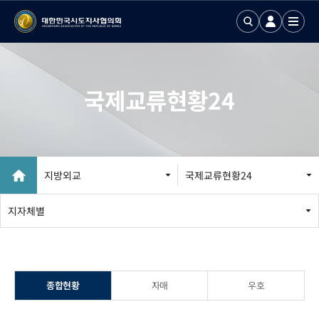
국제교류현황24
지방외교
국제교류현황24
지방외교 추진
지자체별
국제업무24
국제화정보 DB
종합현황
자매
우호
국제기구회의