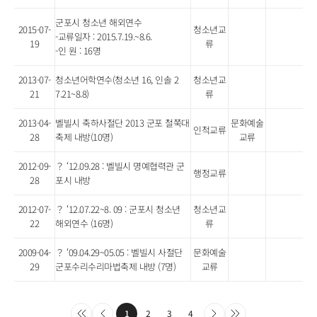
군포시 청소년 해외연수
2015-07-
청소년교
-교류일자 : 2015.7.19.~8.6.
19
류
-인 원 : 16명
2013-07-
청소년어학연수(청소년 16, 인솔 2
청소년교
21
7.21~8.8)
류
2013-04-
벨빌시 축하사절단 2013 군포 철쭉대
문화예술
인적교류
28
축제 내방(10명)
교류
2012-09-
？ ‘12.09.28 : 벨빌시 명예협력관 군
행정교류
28
포시 내방
2012-07-
？ ‘12.07.22~8. 09 : 군포시 청소년
청소년교
22
해외연수 (16명)
류
2009-04-
？ ‘09.04.29~05.05 : 벨빌시 사절단
문화예술
29
군포수리수리마법축제 내방 (7명)
교류
1
2
3
4