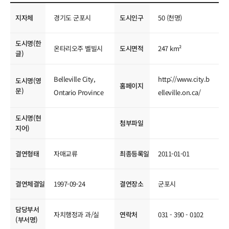
국제교류현황
지자체
경기도 군포시
도시인구
50 (천명)
도시명(한
온타리오주 벨빌시
도시면적
247 km²
글)
Belleville City,
http://www.city.b
도시명(영
홈페이지
문)
Ontario Province
elleville.on.ca/
도시명(현
첨부파일
지어)
결연형태
자매교류
최종등록일
2011-01-01
결연체결일
1997-09-24
결연장소
군포시
담당부서
자치행정과 과/실
연락처
031 - 390 - 0102
(부서명)